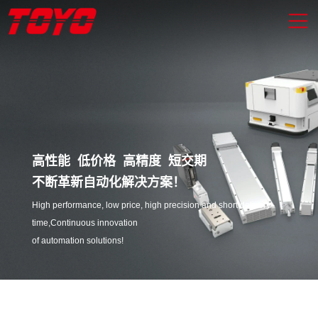
高性能 低价格 高精度 短交期
不断革新自动化解决方案！
High performance, low price, high precision and short delivery
time,Continuous innovation
of automation solutions!