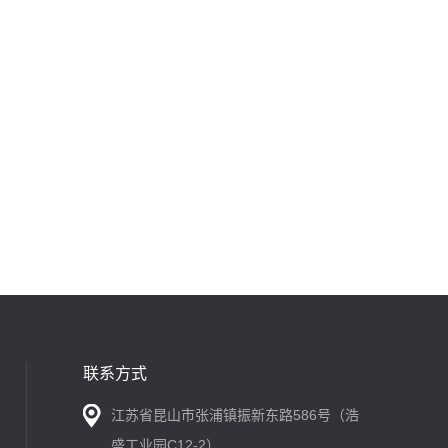
联系方式
江苏省昆山市张浦镇振新东路586号（浩
盛工业园C12-2）