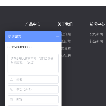
产品中心
关于我们
新闻中心
滑台模组系列
企业介绍
公司新闻
请您留言
多轴模组系列
成长历程
行业新闻
0512-86890080
小型电动缸系列
荣誉资质
直线电机系列
企业招聘
直角坐标系机械手系列
机械手专用控制器系列（1-4轴）
无人搬运车系列
奈米定位平台系列
选型软件