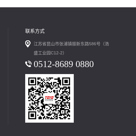
联系方式
江苏省昆山市张浦镇振新东路586号（浩
盛工业园C12-2）
0512-8689 0880