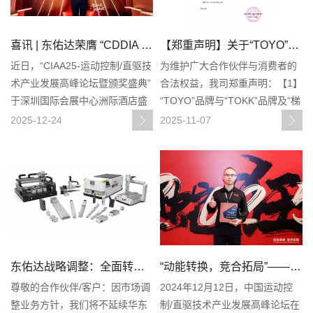
喜讯 | 东佑达荣膺 “CDDIA 2025年度直驱领域最具投资价值企业”奖，实力铸就行业标杆
【郑重声明】关于“TOYO”与“TOKK”品牌无任何关联的公告
近日，“CIAA25-运动控制/直驱技
为维护广大合作伙伴与消费者的
术产业发展高峰论坛暨颁奖盛典”
合法权益，我司郑重声明：【1】
于深圳国际会展中心洲际酒店盛
“TOYO”品牌与“TOKK”品牌及“梯
大启幕。现场星光汇聚，东佑达
欧开”公司之间不存在任何法律与
2025-12-24
2025-11-07
机器人（苏州）有限公司凭借硬
商业关联。双方无股权、控股、
核技术实力与前瞻产业布局，成
隶属、管理、品牌授权、技术合
功摘得“CDDIA2025年度直驱领
作、代工生产及业务代理等任何
域最具投
关系。【2】“TOKK
东佑达战略调整：全面转向区域化代理体系 深化市场服务布局
“动能转换，竞合拓局”——TOYO东佑达荣获“用户信赖品牌”及“创新产品”双奖
尊敬的合作伙伴/客户：因市场调
2024年12月12日，中国运动控
整业务方针，我们将不延续华东
制/直驱技术产业发展高峰论坛在