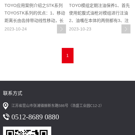
TOYO应用案例介绍之STK系列
TOYO模组定期注油保养1、首先
TOYOSTK系列的优点：1、移动
使用蛇腹式油枪对模组进行注油
距离长由齿排带动线性移动，长
2、油嘴在本体的两侧都有3、注
行程可以做到12m，采用连接方
油保养可以根据模组的不同行程
2023-10-24
2023-10-23
式可以加长到更长的长度，高水
来选择两端、中间，或者在更长
准的抗扭刚度长行程也可以保持
的时候选择更多段的进行注油4、
到齿排的精度2、保养简单全系列
注油完成后，可以选择来回重复
1
标配外部注油嘴，齿轮-齿排-
推3-4次，来保证里面的油脂顺畅
关于
联系方式
江苏省昆山市张浦镇振新东路586号（浩盛工业园C12-2）
0512-8689 0880