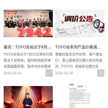
喜讯｜TOYO东佑达于8月6日在台湾登陆兴柜，股票代码：7942
TOYO全系列产品价格调整公告
TOYO东佑达于7月31日举办兴柜
尊敬的各位合作伙伴、客户朋友
前法人说明会，面向机构投资者
们：衷心感谢您长期以来对东佑
全面披露经营、技术与中长期发
达（TOYO）的信任与鼎力支
展规划，并于8月6日正式登录台
持。这份认可与陪伴，是我司持
2026-08-06
2026-04-20
湾兴柜市场（股票代码：
续精进、稳健发展的核心动力。
7942），开启资本化发展全新篇
近期，受原材料市场价格持续大
章。左右滑动查看更多从模组起
幅上涨影响，我司生产成本显著
家，走出一条差异化之路东佑达
攀升，已超出合理承载范围。为
成立于20
确保能够持续为您