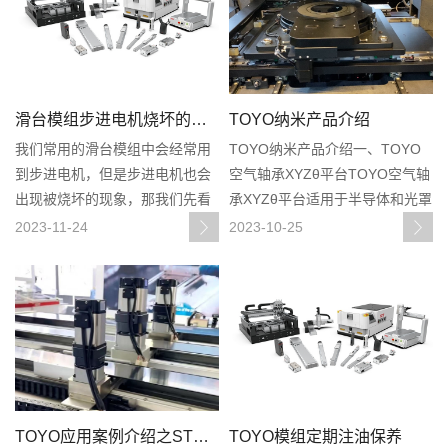
当而造成的，现在跟着小编一起
全自制，可掌控并降低生
来学习一下在使用直
滑台模组步进电机烧坏的原因
TOYO纳米产品介绍
我们常用的滑台模组中会经常用
TOYO纳米产品介绍一、TOYO
到步进电机，但是步进电机也会
空气轴承XYZθ平台TOYO空气轴
出现被烧坏的现象，那我们先看
承XYZθ平台适用于半导体和光罩
看为什么会导致这个原因。1、结
检查机有效行程可达
2023-11-24
2023-10-25
构与特长：是能将安装有LM直线
500x500mm平面度<5μm重复精
导轨和铝合金基座，与气缸驱动
度<1μmVC-C抑震等级二、
组合的单轴智能组合单元。以输
TOYO共面式空气轴承平台
送作为其主要的用途。2、组件标
TOYO共面式空气
准化：实现
TOYO应用案例介绍之STK系列
TOYO模组定期注油保养