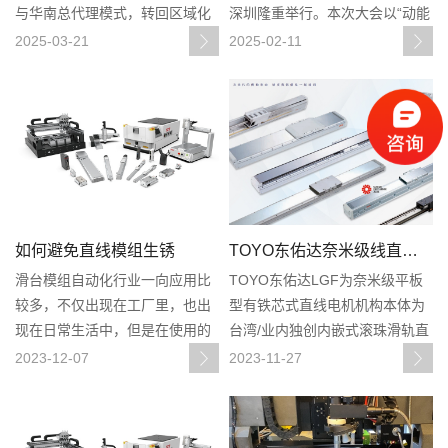
与华南总代理模式，转回区域化
深圳隆重举行。本次大会以“动能
经销代理体系。未来，我们将以
转换，竞合拓局”为主题，聚焦行
2025-03-21
2025-02-11
更灵活的区域代理模式服务市
业前沿动态，800余位志同道合
场，优化资源配置，提升区域支
者汇聚一堂，共同探讨运动控制
持力度，确保业务平稳过渡。感
与直驱技术领域的创新发展之
谢各位合作伙伴长期以来的信任
路。
与支持，我们将继
如何避免直线模组生锈
TOYO东佑达奈米级线直线电机LGF简介
滑台模组自动化行业一向应用比
TOYO东佑达LGF为奈米级平板
较多，不仅出现在工厂里，也出
型有铁芯式直线电机机构本体为
现在日常生活中，但是在使用的
台湾/业内独创内嵌式滚珠滑轨直
过程中，难免会出现生锈的现
线电机,摩擦系数比标准市售滚珠
2023-12-07
2023-11-27
象，从而影响它的使用寿命和定
滑轨低50%，磨耗小，目前为全
位精度等。但是大部分直线模组
世界同级产品尺寸smallest。且
生锈的原因都是因为我们使用不
本产品为TOYO东佑达MIT台湾