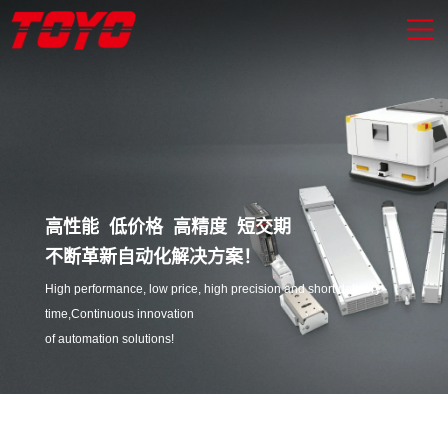
高性能 低价格 高精度 短交期
不断革新自动化解决方案！
High performance, low price, high precision and short delivery
time,Continuous innovation
of automation solutions!