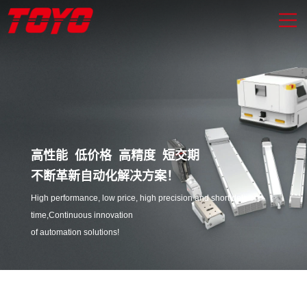
高性能 低价格 高精度 短交期
不断革新自动化解决方案！
High performance, low price, high precision and short delivery
time,Continuous innovation
of automation solutions!