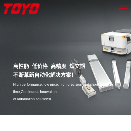
高性能 低价格 高精度 短交期
不断革新自动化解决方案！
High performance, low price, high precision and short delivery
time,Continuous innovation
of automation solutions!