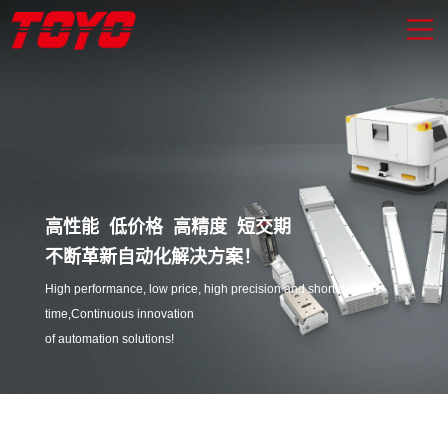
高性能 低价格 高精度 短交期
不断革新自动化解决方案！
High performance, low price, high precision and short delivery
time,Continuous innovation
of automation solutions!